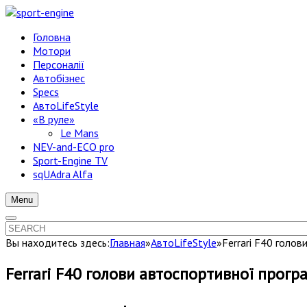
Головна
Мотори
Персоналії
Автобізнес
Specs
АвтоLifeStyle
«В руле»
Le Mans
NEV-and-ECO pro
Sport-Engine TV
sqUAdra Alfa
Menu
Вы находитесь здесь:
Главная
»
АвтоLifeStyle
»
Ferrari F40 голо
Ferrari F40 голови автоспортивної прогр