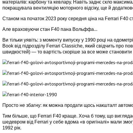
матеріалів: карбону та кевлару. Навіть заднє скло максим
покращувала вентиляцію моторного відсіку, ще й додатков
Станом на початок 2023 року середня ціна на Ferrari F40 с
Але враховуючи стан F40 пана Вольффа...
Ви тільки уявіть: з моменту випуску у 1990 році на одомет
Book від підрозділу Ferrari Classiche, який свідчить про по
швидкостей) — то вартість скоріше за все може становити 
Просто не збагну: як можна продати щось накшталт автомо
Тим більше, що Ferrari F40 краще. Хоча б тому, що вигляд
шедевром від Ferrari у себе вдома «в оригіналі» мали змо
1992 рік.