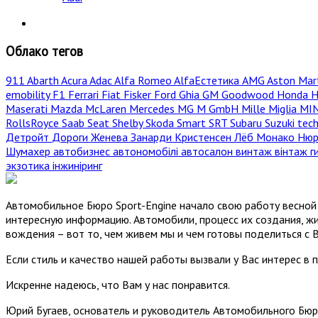
Облако тегов
911
Abarth
Acura
Adac
Alfa Romeo
AlfaЕстетика
AMG
Aston Mar
emobility
F1
Ferrari
Fiat
Fisker
Ford
Ghia
GM
Goodwood
Honda
H
Maserati
Mazda
McLaren
Mercedes
MG
M GmbH
Mille Miglia
MI
RollsRoyce
Saab
Seat
Shelby
Skoda
Smart
SRT
Subaru
Suzuki
tec
Детройт
Дороги
Женева
Занарди
Кристенсен
Лёб
Монако
Нюр
Шумахер
автобизнес
автономобілі
автосалон
винтаж
вінтаж
г
экзотика
інжиніринг
Автомобильное Бюро Sport-Engine начало свою работу весной 
интересную информацию. Автомобили, процесс их создания, жи
вождения – вот то, чем живем мы и чем готовы поделиться с 
Если стиль и качество нашей работы вызвали у Вас интерес в 
Искренне надеюсь, что Вам у нас понравится.
Юрий Бугаев, основатель и руководитель Автомобильного Бюр