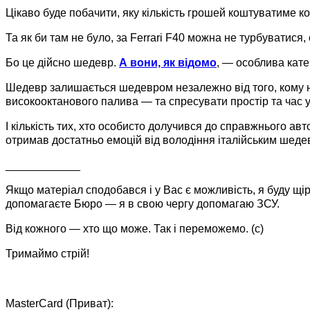
Цікаво буде побачити, яку кількість грошей коштуватиме ком
Та як би там не було, за Ferrari F40 можна не турбуватися,
Бо це дійсно шедевр.
А вони, як відомо
, — особлива кате
Шедевр залишається шедевром незалежно від того, кому на
високооктанового палива — та спресувати простір та час у 
І кількість тих, хто особисто долучився до справжнього а
отримав достатньо емоцій від володіння італійським шедев
____________
Якщо матеріал сподобався і у Вас є можливість, я буду щі
допомагаєте Бюро — я в свою чергу допомагаю ЗСУ.
Від кожного — хто що може. Так і переможемо. (c)
Тримаймо стрій!
MasterCard (Приват):