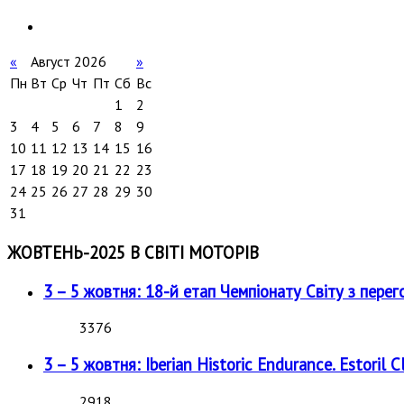
«
Август 2026
»
Пн
Вт
Ср
Чт
Пт
Сб
Вс
1
2
3
4
5
6
7
8
9
10
11
12
13
14
15
16
17
18
19
20
21
22
23
24
25
26
27
28
29
30
31
ЖОВТЕНЬ-2025 В СВІТІ МОТОРІВ
3 – 5 жовтня: 18-й етап Чемпіонату Світу з перег
3376
3 – 5 жовтня: Iberian Historic Endurance. Estoril Cl
2918