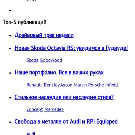
Топ-5 публикаций
Драйвовый трек недели
Новая Skoda Octavia RS: увидимся в Гудвуде!
Skoda
Goodwood
Наше портфолио. Все в ваших руках
Renault
Bentley
Aston Martin
Porsche
Infiniti
Стильное наследие или наследие стиля?
Concept
Mercedes
Свобода в металле от Audi и RPI Equipped
Audi