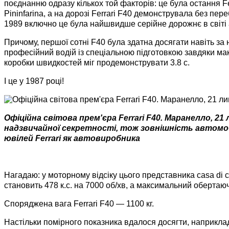
поєднанню одразу кількох той факторів: це була остання Fe
Pininfarina, а на дорозі Ferrari F40 демонструвала без пер
1989 включно це була найшвидше серійне дорожнє в світі 
Причому, першої сотні F40 була здатна досягати навіть за 
професійний водій із спеціальною підготовкою завдяки мак
коробки швидкостей міг продемонструвати 3.8 с.
І це у 1987 році!
Офіційна світова прем'єра Ferrari F40. Маранелло, 21 
надзвичайної секретності, тож зовнішність автомобі
ювілей Ferrari як автовиробника
Нагадаю: у моторному відсіку цього представника casa di 
становить 478 к.с. на 7000 об/хв, а максимальний обертаю
Споряджена вага Ferrari F40 — 1100 кг.
Настільки помірного показника вдалося досягти, наприклад,