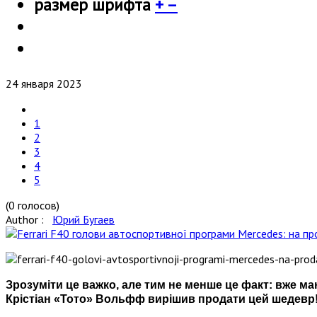
размер шрифта
+
–
24 января 2023
1
2
3
4
5
(0 голосов)
Author :
Юрий Бугаев
Зрозуміти це важко, але тим не менше це факт: вже ма
Крістіан «Тото» Вольфф вирішив продати цей шедевр