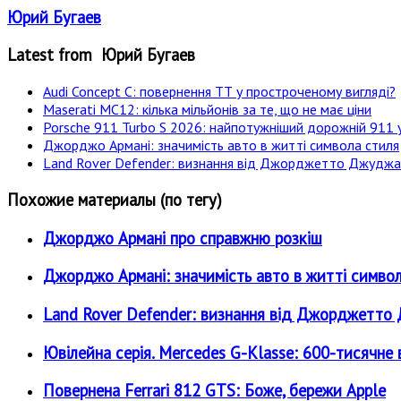
Юрий Бугаев
Latest from Юрий Бугаев
Audi Concept C: повернення ТТ у простроченому вигляді?
Maserati MC12: кілька мільйонів за те, що не має ціни
Porsche 911 Turbo S 2026: найпотужніший дорожній 911 у
Джорджо Армані: значимість авто в житті символа стиля
Land Rover Defender: визнання від Джорджетто Джудж
Похожие материалы (по тегу)
Джорджо Армані про справжню розкіш
Джорджо Армані: значимість авто в житті симво
Land Rover Defender: визнання від Джорджетт
Ювілейна серія. Mercedes G-Klasse: 600-тисячне 
Повернена Ferrari 812 GTS: Боже, бережи Apple