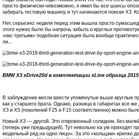
просто физически невозможно, я имел бы все шансы опоз
забирать тестовую машину, и тут начинаются поиски X3. 
Нет, серьезно: неделя перед этим вышла просто сумасше
этого нужно было бы напрочь забыть о круглых противотум
«икс-третьим» подобная ситуация была вообще практическ
ли...
BMW X3 xDrive20d в комплектации xLine образца 201
В заблуждение могли ввести упомянутые выше круглые п
как у старшего брата. Однако, разница в габаритах все же 
X3 и X5 (поколений F25 и F15 соответственно) можно был
Новый X3 — другой. Это откровенный солидняк, без мале
(теперь уже предыдущей). Тут невольно на ум приходят п
модельный ряд на одно лицо». За это «кольцам» крепко д