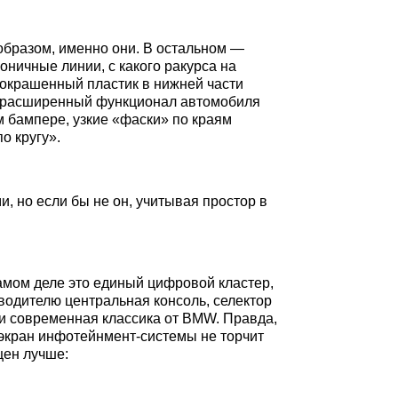
 образом, именно они. В остальном —
оничные линии, с какого ракурса на
еокрашенный пластик в нижней части
ал расширенный функционал автомобиля
м бампере, узкие «фаски» по краям
о кругу».
 но если бы не он, учитывая простор в
самом деле это единый цифровой кластер,
водителю центральная консоль, селектор
нии современная классика от BMW. Правда,
 экран инфотейнмент-системы не торчит
ищен лучше: