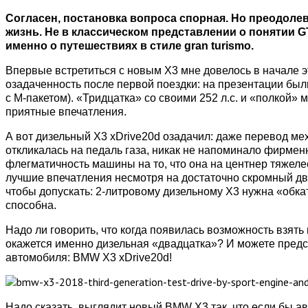
Согласен, постановка вопроса спорная. Но преодолев
жизнь. Не в классическом представлении о понятии GT
именно о путешествиях в стиле gran turismo.
Впервые встретиться с новым X3 мне довелось в начале э
озадаченность после первой поездки: на презентации был
с М-пакетом). «Тридцатка» со своими 252 л.с. и «полкой» 
приятные впечатления.
А вот дизельный X3 xDrive20d озадачил: даже перевод мех
откликалась на педаль газа, никак не напоминало фирменн
флегматичность машины на то, что она на центнер тяжел
лучшие впечатления несмотря на достаточно скромный двиг
чтобы допускать: 2-литровому дизельному X3 нужна «обкатк
способна.
Надо ли говорить, что когда появилась возможность взять
окажется именно дизельная «двадцатка»? И можете предс
автомобиля: BMW X3 xDrive20d!
Надо сказать, выглядит новый BMW X3 так, что если бы ав