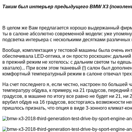
Таким был интерьер предыдущего BMW X3 (поколение 
В целом же Вам предлагается хорошо выдержанный фирме
ты в салоне абсолютно современной модели: уже упомяну
подсветка интерьера с несколькими десятками различных 
Вообще, комплектация у тестовой машины была очень инт
обеспечивала LED-оптика, и он просто роскошен: дальний 
в прежний режим не хотелось: с дальним светом ты едешь 
хватало)... При всем этом тканевый (!) салон был дополне
комфортный температурный режим в салоне отвечал трех
На счет последнего я, если честно, настроен по большей 
температуру обдува, к примеру, на 21 градусов, передний
градусов, в машине по итогу все равно не будет ни 21, ни
врубил обдув на 16 градусов, восторгаясь возможности н
пришлось признать, что опция в виде 3-зонного климат-ко