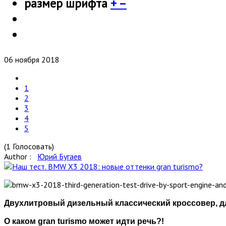
размер шрифта
+
–
06 ноября 2018
1
2
3
4
5
(1 Голосовать)
Author :
Юрий Бугаев
Двухлитровый дизельный классический кроссовер, длин
О каком gran turismo может идти речь?!