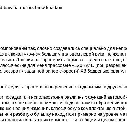
компонованы так, словно создавались специально для неп
раз включал «круиз» большим пальцем левой руки, не желая
тельно. Лишний раз проверить тормоза — дело полезное, но
 классические для меня трассовые «120 км/ч» (при разрешен
е. возврат к заданной ранее скорости) X3 бодренько рвану
ость руля, а проверенное решение с отдельным подрулевы
ики посадки или использования различных функций автомоби
том, и я не очень понимаю, исходя из каких сображений п
о Мюнхен решил изменить классическую комплектацию в этой 
туры или разбитую бутылку находится примерно на уровне м
чай положил в багажник герметик — и в общем и целом спиш