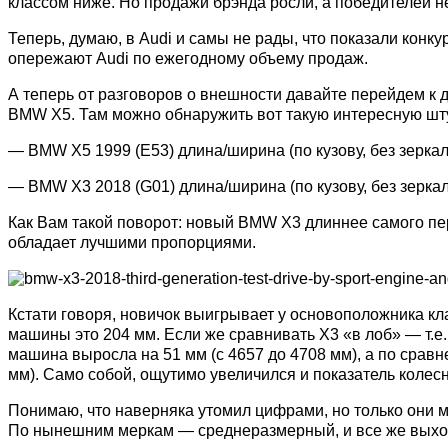
классом ниже. Но продажи брэнда росли, а победителей не 
Теперь, думаю, в Audi и самы не рады, что показали конк
опережают Audi по ежегодному объему продаж.
А теперь от разговоров о внешности давайте перейдем к д
BMW X5. Там можно обнаружить вот такую интересную шт
— BMW X5 1999 (E53) длина/ширина (по кузову, без зеркал
— BMW X3 2018 (G01) длина/ширина (по кузову, без зеркал
Как Вам такой поворот: новый BMW X3 длиннее самого пе
обладает лучшими пропорциями.
Кстати говоря, новичок выигрывает у основоположника кла
машины это 204 мм. Если же сравнивать X3 «в лоб» — т.е
машина выросла на 51 мм (с 4657 до 4708 мм), а по срав
мм). Само собой, ощутимо увеличился и показатель колесн
Понимаю, что наверняка утомил цифрами, но только они м
По нынешним меркам — среднеразмерный, и все же выходи