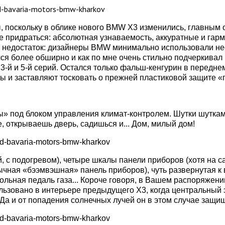
ы, поскольку в облике нового BMW X3 изменились, главным
е придраться: абсолютная узнаваемость, аккуратные и гарм
н недостаток: дизайнеры BMW минимально использовали н
ался более обширно и как по мне очень стильно подчеркив
-й и 5-й серий. Остался только фальш-кенгурин в передне
ы и заставляют тосковать о прежней пластиковой защите «п
 под блоком управления климат-контролем. Шутки шутками,
, открываешь дверь, садишься и... Дом, милый дом!
й, с подогревом), четыре шкалы панели приборов (хотя на 
чная «бээмвэшная» панель приборов), чуть развернутая к 
напольная педаль газа... Короче говоря, в Вашем распоряже
льзовано в интерьере предыдущего X3, когда центральный
 Да и от попадения солнечных лучей он в этом случае защ