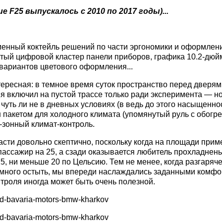
F25 выпускалось с 2010 по 2017 годы)...
нный коктейль решений по части эргономики и оформления
тый цифровой кластер панели приборов, графика 10.2-дюйм
вариантов цветового оформления...
ересная: в темное время суток пространство перед дверям
я включил на пустой трассе только ради эксперимента — но
чуть ли не в дневных условиях (в ведь до этого насыщенно
н пакетом для холодного климата (упомянутый руль с обогре
-зонный климат-контроль.
части довольно скептично, поскольку когда на площади при
 пассажир на 25, а сзади оказывается любитель прохладнень
 25, ни меньше 20 по Цельсию. Тем не менее, когда разгаря
емного остыть, мы впереди наслаждались заданными комфор
нтроля иногда может быть очень полезной.