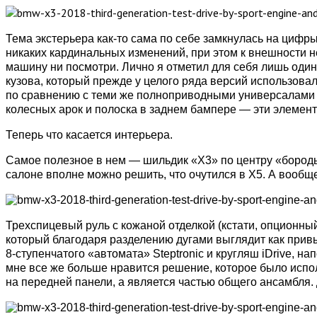
Тема экстерьера как-то сама по себе замкнулась на цифр
никаких кардинальных изменений, при этом к внешности н
машину ни посмотри. Лично я отметил для себя лишь оди
кузова, который прежде у целого ряда версий использов
по сравнению с теми же полноприводными универсалами 3
колесных арок и полоска в заднем бампере — эти элемент
Теперь что касается интерьера.
Самое полезное в нем — шильдик «X3» по центру «бороды»
салоне вполне можно решить, что очутился в X5. А вообще
Трехспицевый руль с кожаной отделкой (кстати, опционны
который благодаря разделению дугами выглядит как привы
8-ступенчатого «автомата» Steptronic и кругляш iDrive, 
мне все же больше нравится решение, которое было испо
на передней панели, а является частью общего ансамбля.