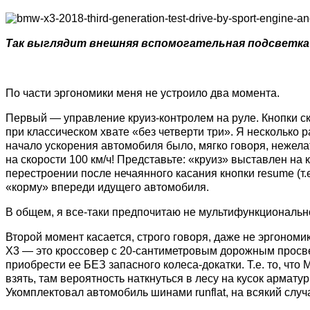
Так выглядит внешняя вспомогательная подсветка
По части эргономики меня не устроило два момента.
Первый — управление круиз-контролем на руле. Кнопки с
при классическом хвате «без четверти три». Я несколько 
начало ускорения автомобиля было, мягко говоря, нежела
на скорости 100 км/ч! Представьте: «круиз» выставлен на
перестроении после нечаянного касания кнопки resume (т.
«корму» впереди идущего автомобиля.
В общем, я все-таки предпочитаю не мультифункциональн
Второй момент касается, строго говоря, даже не эргоном
X3 — это кроссовер с 20-сантиметровым дорожным просве
приобрести ее БЕЗ запасного колеса-докатки. Т.е. то, чт
взять, там вероятность наткнуться в лесу на кусок арма
Укомплектовал автомобиль шинами runflat, на всякий слу