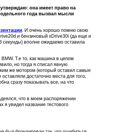
 утверждаю: она имеет право на
8 модельного года вызвал мысли
езентации
. И очень хорошо помню свою
ive20d и бензиновый xDrive30i (да еще и
6.3 секунды) вполне ожидаемо оставила
 BMW. Т.е то, как машина в целом
вило, но тогда я списал явную
аким же мотором (который оставил самые
 оставляли достаточно места для того,
бна сразу показывать все, на что
надеялся, что в моем распоряжении
х я увидел название тестового
не был брэндирован так, что ошибиться