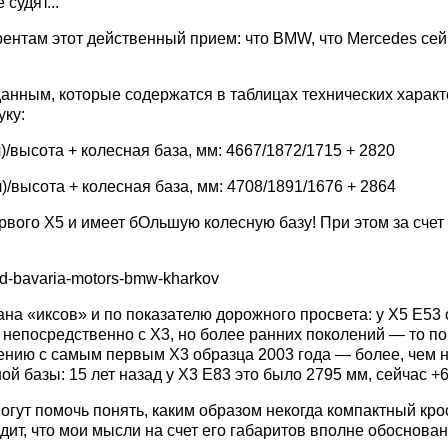
судят...
урентам этот действенный прием: что BMW, что Mercedes сей
анным, которые содержатся в таблицах технических характе
уку:
)/высота + колесная база, мм: 4667/1872/1715 + 2820
)/высота + колесная база, мм: 4708/1891/1676 + 2864
рвого X5 и имеет бОльшую колесную базу! При этом за сче
на «иксов» и по показателю дорожного просвета: у X5 Е53 о
. непосредственно с X3, но более ранних поколений — то 
нению с самым первым X3 образца 2003 года — более, чем 
ой базы: 15 лет назад у X3 E83 это было 2795 мм, сейчас +
огут помочь понять, каким образом некогда компактный кро
т, что мои мысли на счет его габаритов вполне обоснован