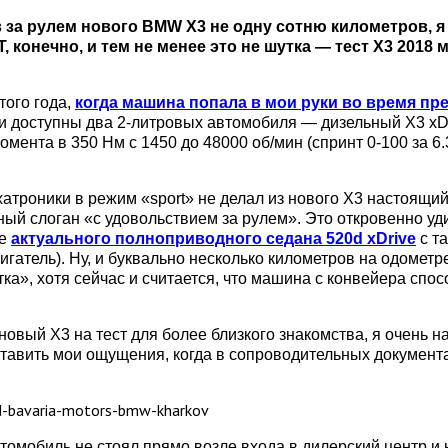
 за рулем нового BMW X3 не одну сотню километров, я
, конечно, и тем не менее это не шутка — тест X3 201
того года,
когда машина попала в мои руки во время пр
и доступны два 2-литровых автомобиля — дизельный X3 xDr
момента в 350 Нм с 1450 до 48000 об/мин (спринт 0-100 за 
атроники в режим «sport» не делал из нового X3 настоящий
ый слоган «с удовольствием за рулем». Это откровенно уди
ее
актуального полноприводного седана 520d xDrive
с т
атель). Ну, и буквально несколько километров на одометре
а», хотя сейчас и считается, что машина с конвейера спосо
 новый X3 на тест для более близкого знакомства, я очень 
тавить мои ощущения, когда в сопроводительных документа
томобиль не стоял прямо возле входа в дилерский центр и 