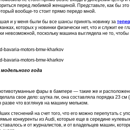
ориться перед любимой женщиной. Представьте, как бы это
Который вообще-то стоит прямо передо мной.
дшая и у меня были бы все шансы принять новинку за
тепе
анках, которых у новинки физически нет, что и служит ее г
и невозможной, поскольку машина выглядела не то, чтобы 
5 модельного года
ротивотуманные фары в бампере — такие же и расположенн
делала свое дело: шутка ли, она составляла порядка 23 см (
о разве что взглянув на машину мельком.
йших стеснений на счет того, что его можно перепутать с
рямые конкуренты из Audi, которые еще в середине нулевы
оставалось и от журналистов, и от владельцев машин, кото