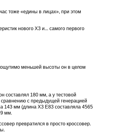
час тоже «едины в лицах», при этом
ристик нового X3 и... самого первого
т ощутимо меньшей высоты он в целом
н составлял 180 мм, а у тестовой
по сравнению с предыдущей генерацией
на 143 мм (длина X3 E83 составляла 4565
69 мм.
ссовер превратился в просто кроссовер.
ы.