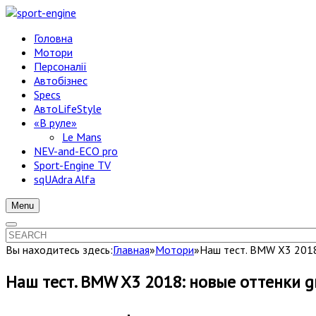
Головна
Мотори
Персоналії
Автобізнес
Specs
АвтоLifeStyle
«В руле»
Le Mans
NEV-and-ECO pro
Sport-Engine TV
sqUAdra Alfa
Menu
Вы находитесь здесь:
Главная
»
Мотори
»
Наш тест. BMW X3 2018
Наш тест. BMW X3 2018: новые оттенки g