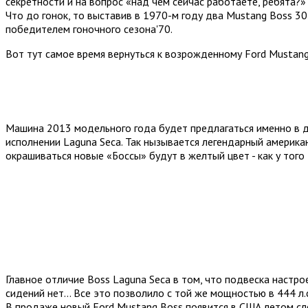
секретности и на вопрос «над чем сейчас работаете, ребята
Что до гонок, то выставив в 1970-м году два Mustang Boss 3
победителем гоночного сезона'70.
Вот тут самое время вернуться к возрожденному Ford Mustang
Машина 2013 модельного года будет предлагаться именно в д
исполнении Laguna Seca. Так нызывается легендарный американ
окрашиваться новые «Боссы» будут в желтый цвет - как у того 
Главное отличие Boss Laguna Seca в том, что подвеска настро
сидений нет... Все это позволило с той же мощностью в 444 л
В продаже новый Ford Mustang Boss появится в США летом сле