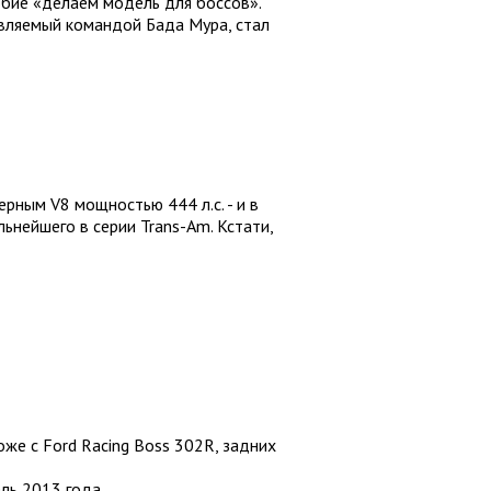
обие «делаем модель для боссов».
авляемый командой Бада Мура, стал
ным V8 мощностью 444 л.с. - и в
ьнейшего в серии Trans-Am. Кстати,
оже с Ford Racing Boss 302R, задних
ль 2013 года.