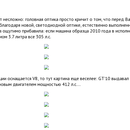
несложно: головная оптика просто кричит о том, что перед В
и, благодаря новой, светодиодной оптике, естественно выполне
 ощутимо прибавила: если машина образца 2010 года в исполне
м 3.7 литра все 305 л.с.
и оснащается V8, то тут картина еще веселее: GT'10 выдавал 31
овым двигателем мощностью 412 л.с....