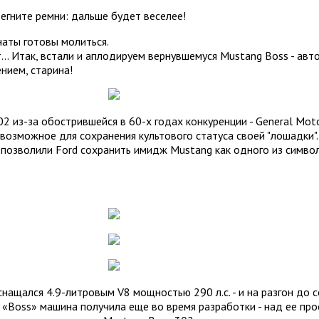
гните ремни: дальше будет веселее!
наты готовы молиться.
ет... Итак, встали и аплодируем вернувшемуся Mustang Boss - ав
нием, старина!
2 из-за обострившейся в 60-х годах конкуренции - General Mot
возможное для сохранения культового статуса своей "лошадки". 
 позволили Ford сохранить имидж Mustang как одного из симво
ащался 4.9-литровым V8 мощностью 290 л.с. - и на разгон до со
 «Boss» машина получила еще во время разработки - над ее пр