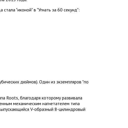
 стала "иконой" в "Угнать за 60 секунд":
убических дюймов). Один из экземпляров "по
па Roots, благодаря которому развивала
щенным механическим нагнетателем типа
но выпускающийся V-образный 8-цилиндровый