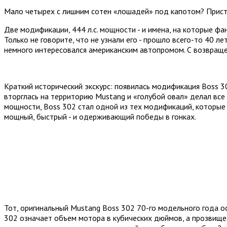
Мало четырех с лишним сотен «лошадей» под капотом? Присте
Две модификации, 444 л.с. мощности - и имена, на которые фа
Только не говорите, что не узнали его - прошло всего-то 40 л
немного интересовался американским автопромом. С возвраще
Краткий исторический экскурс: появилась модификация Boss 30
вторглась на территорию Mustang и «голубой овал» делал все 
мощности, Boss 302 стал одной из тех модификаций, которые
мощный, быстрый - и одерживающий победы в гонках.
Тот, оригинальный Mustang Boss 302 70-го модельного года осн
302 означает объем мотора в кубических дюймов, а прозвище