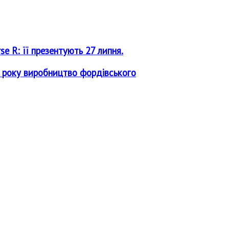
e R: її презентують 27 липня.
го року виробництво фордівського