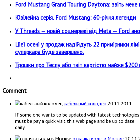
Ford Mustang Grand Touring Daytona: звіть мен
Ювілейна серія. Ford Mustang: 60-річчя легенди
У Threads — новій соцмережі від Meta — Ford ано
Цієї осені у продаж надійдуть 22 примірники лім
суперкара буде завершено.
Трошки про Теслу або твіт вартістю майже $200 м
Comment
кабельный колодец
20.11.2011
If some one wants to be updated with latest technologies
must be pay a quick visit this web page and be up to date
daily.
откачка воды в Москве
20.11.