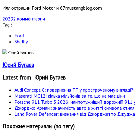
Иллюстрации Ford Motor и 67mustangblog.com
20292 комментарии
Tag :
Ford
Shelby
Юрий Бугаев
Latest from Юрий Бугаев
Audi Concept C: повернення ТТ у простроченому вигляді?
Maserati MC12: кілька мільйонів за те, що не має ціни
Porsche 911 Turbo S 2026: найпотужніший дорожній 911 у
Джорджо Армані: значимість авто в житті символа стиля
Land Rover Defender: визнання від Джорджетто Джудж
Похожие материалы (по тегу)