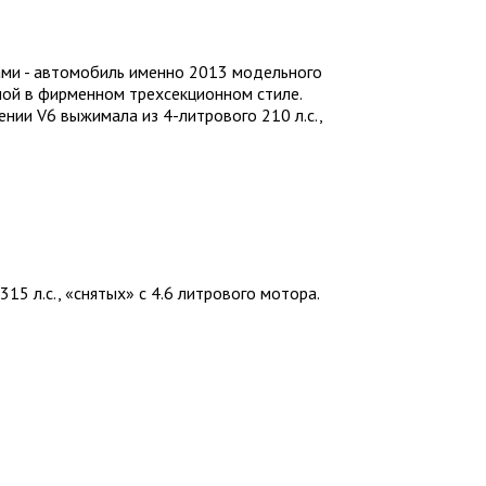
ами - автомобиль именно 2013 модельного
нной в фирменном трехсекционном стиле.
нии V6 выжимала из 4-литрового 210 л.с.,
5 л.с., «снятых» с 4.6 литрового мотора.