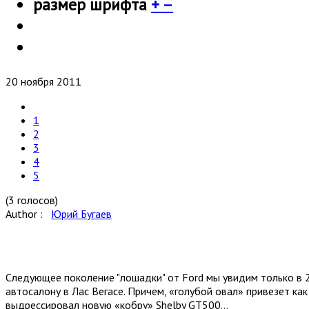
размер шрифта
+
–
20 ноября 2011
1
2
3
4
5
(3 голосов)
Author :
Юрий Бугаев
Следующее поколение "лошадки" от Ford мы увидим только в 
автосалону в Лас Вегасе. Причем, «голубой овал» привезет как
выдрессировал новую «кобру» Shelby GT500...