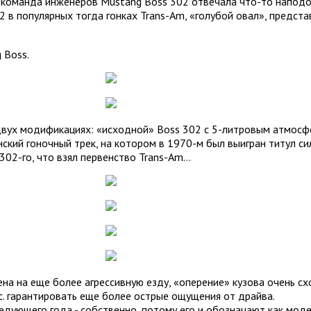
?» команда инженеров Mustang Boss 302 отвечала что-то напод
02 в популярных тогда гонках Trans-Am, «голубой овал», предст
 Boss.
вух модификациях: «исходной» Boss 302 с 5-литровым атмосфер
ский гоночный трек, на котором в 1970-м был выигран титул сил
302-го, что взял первенство Trans-Am...
ена на еще более агрессивную езду, «оперение» кузова очень сх
.с. гарантировать еще более острые ощущения от драйва.
дующего года - собственно, потому его и обозначают как моде