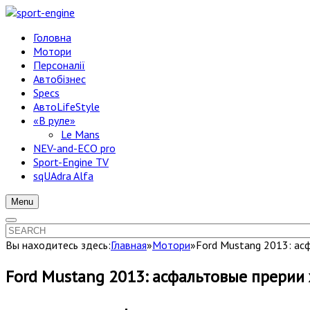
Головна
Мотори
Персоналії
Автобізнес
Specs
АвтоLifeStyle
«В руле»
Le Mans
NEV-and-ECO pro
Sport-Engine TV
sqUAdra Alfa
Menu
Вы находитесь здесь:
Главная
»
Мотори
»
Ford Mustang 2013: ас
Ford Mustang 2013: асфальтовые прерии 