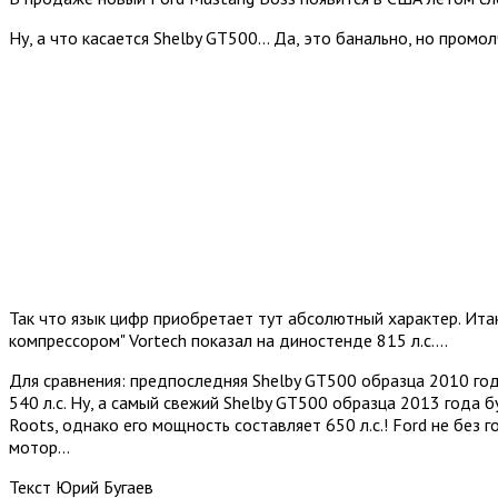
Ну, а что касается Shelby GT500... Да, это банально, но промол
Так что язык цифр приобретает тут абсолютный характер. Ита
компрессором" Vortech показал на диностенде 815 л.с....
Для сравнения: предпоследняя Shelby GT500 образца 2010 го
540 л.с. Ну, а самый свежий Shelby GT500 образца 2013 года
Roots, однако его мощность составляет 650 л.с.! Ford не бе
мотор…
Текст Юрий Бугаев