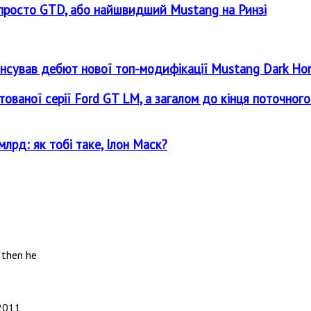
е просто GTD, або найшвидший Mustang на Ринзі
нсував дебют нової топ-модифікації Mustang Dark Hors
ітованої серії Ford GT LM, а загалом до кінця поточно
лрд: як тобі таке, Ілон Маск?
 then he
2011