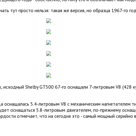
чать тут просто нельзя: такая же версия, но образца 1967-го года
к, исходный Shelby GT500 67-го оснащали 7-литровым V8 (428 к
да оснащалась 5.4-литровым V8 с механическим нагнетателем ти
 будет оснащаться 5.8-литровым двигателем, по-прежнему осна
з гордости отмечает, что на сегодня это - самый мощный серий